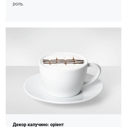
роль.
шоу
Декор капучино: оріент