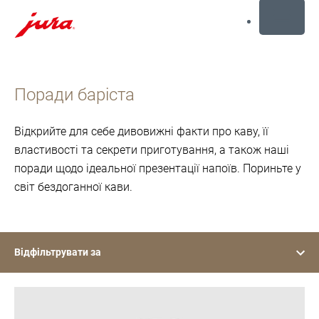
MENU
Перейти
до
Поради баріста
вмісту
Перейти
до
Відкрийте для себе дивовижні факти про каву, її
пошуку
властивості та секрети приготування, а також наші
поради щодо ідеальної презентації напоїв. Пориньте у
світ бездоганної кави.
Відфільтрувати за
шоу