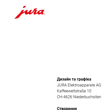
Перейти
до
вмісту
Перейти
до
пошуку
Дизайн та графіка
JURA Elektroapparate AG
Kaffeeweltstraße 10
CH-4626 Niederbuchsiten
Створення