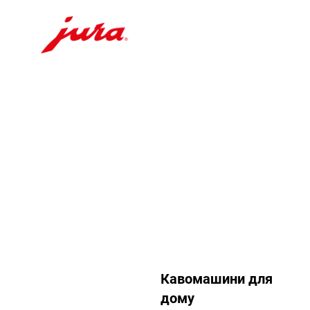
Перейти
до
вмісту
Перейти
до
пошуку
Кавомашини для
дому