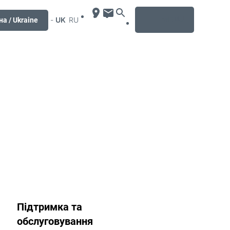
MENU
-
UK
RU
на / Ukraine
Підтримка та
обслуговування