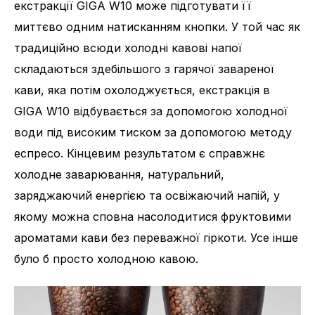
екстракції GIGA W10 може підготувати її
миттєво одним натисканням кнопки. У той час як
традиційно всюди холодні кавові напої
складаються здебільшого з гарячої завареної
кави, яка потім охолоджується, екстракція в
GIGA W10 відбувається за допомогою холодної
Кількість напоїв
35
води під високим тиском за допомогою методу
еспресо. Кінцевим результатом є справжнє
холодне заварювання, натуральний,
заряджаючий енергією та освіжаючий напій, у
якому можна сповна насолодитися фруктовими
ароматами кави без переважної гіркоти. Усе інше
було б просто холодною кавою.