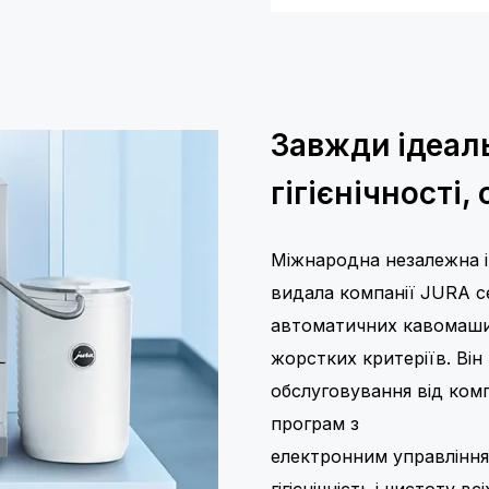
Завжди ідеал
гігієнічності
Міжнародна незалежна ін
видала компанії JURA се
автоматичних кавомаши
жорстких критеріїв. Він
обслуговування від комп
програм з
електронним управління
гігієнічність і чистоту