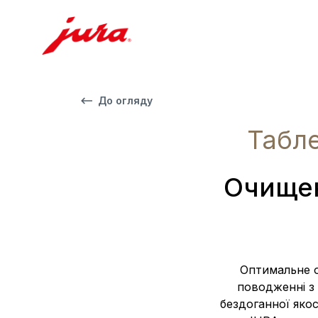
До огляду
Табл
Очищен
Оптимальне о
поводженні з
бездоганної яко