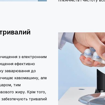
 тривалий
очищення з електронним
чищення ефективно
оку заварювання до
 очищає кавомашину, але
 шаром, тим
вового жиру. Крім того,
и забезпечують тривалий