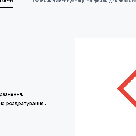
ивості
Посібник з експлуатації та файли для заван
разнення.
не роздратування..