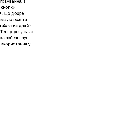
говування, з
 кнопки.
A, що добре
имізуються та
аблетка для 3-
 Тепер результат
ка забезпечує
використання у