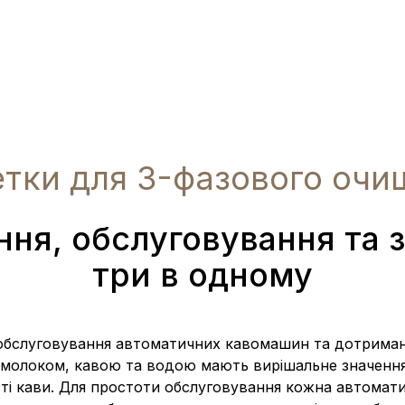
етки для 3-фазового очи
ня, обслуговування та з
три в одному
бслуговування автоматичних кавомашин та дотриманн
 молоком, кавою та водою мають вирішальне значення
сті кави. Для простоти обслуговування кожна автома