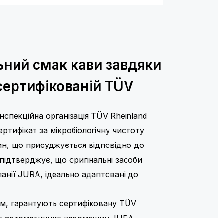
ьний смак кави завдяки
, сертифікованій TÜV
спекційна організація TÜV Rheinland
ртифікат за мікробіологічну чистоту
н, що присуджується відповідно до
 підтверджує, що оригінальні засоби
анії JURA, ідеально адаптовані до
м, гарантують сертифіковану TÜV
 всіх автоматичних кавомашин JURA.