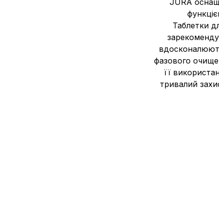
JURA оснаще
функціє
Таблетки д
зарекомендув
вдосконалюютьс
фазового очищен
її використан
тривалий захи