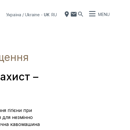
MENU
Україна / Ukraine
-
UK
RU
щення
ахист –
я гігієни при
 для незмінно
тична кавомашина