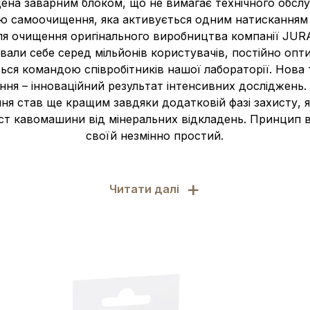
на заварним блоком, що не вимагає технічного обслу
ю самоочищення, яка активується одним натисканням
ля очищення оригінального виробництва компанії JUR
али себе серед мільйонів користувачів, постійно опт
я командою співробітників нашої лабораторії. Нова т
ня – інноваційний результат інтенсивних досліджень.
ня став ще кращим завдяки додатковій фазі захисту, я
ст кавомашини від мінеральних відкладень. Принцип 
своїй незмінно простий.
+
Читати далі