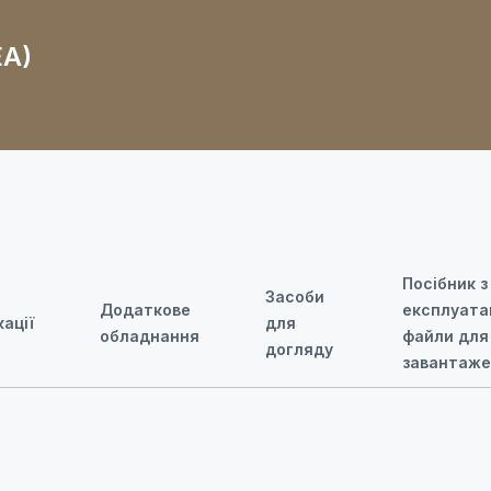
EA)
Посібник з
Засоби
Додаткове
експлуатац
ації
для
обладнання
файли для
догляду
завантаж