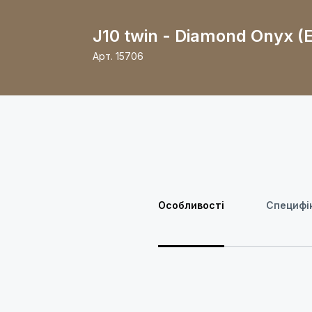
J10 twin - Diamond Onyx (
Арт.
15706
Особливості
Специфік