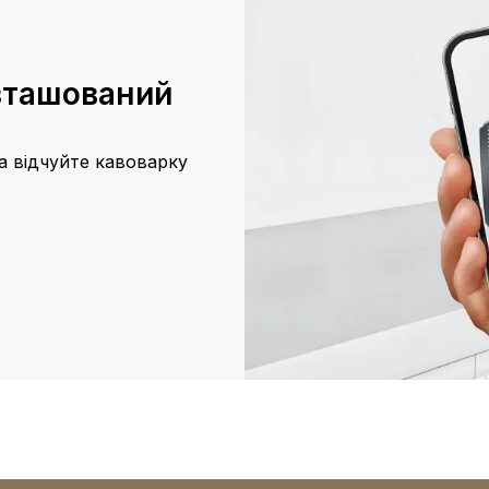
озташований
та відчуйте кавоварку