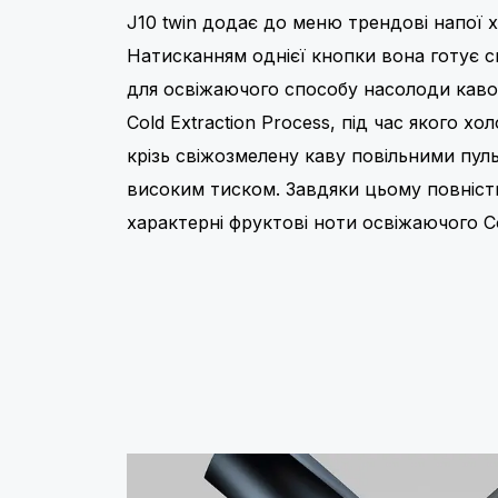
J10 twin додає до меню трендові напої х
Натисканням однієї кнопки вона готує с
для освіжаючого способу насолоди кав
Cold Extraction Process, під час якого х
крізь свіжозмелену каву повільними пу
високим тиском. Завдяки цьому повніс
характерні фруктові ноти освіжаючого C