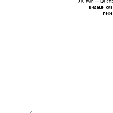
J10 twin — це сп
видами кав
пере