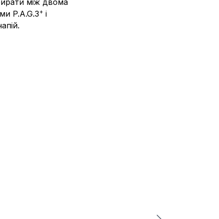
обирати між двома
+
и P.A.G.3
і
апій.