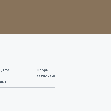
ії та
Опорні
затискачі
ення