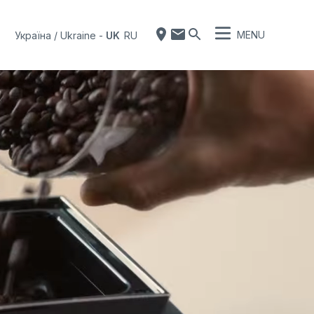
MENU
Україна / Ukraine
-
UK
RU