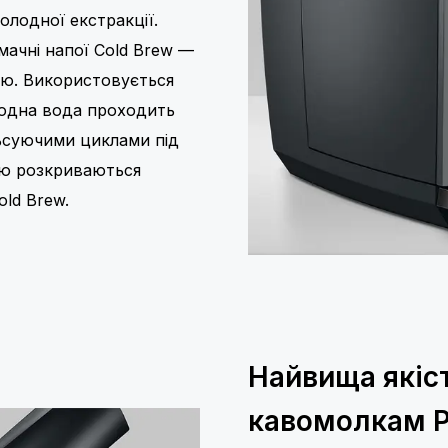
олодної екстракції.
мачні напої Cold Brew —
ою. Використовується
олодна вода проходить
льсуючими циклами під
тю розкриваються
old Brew.
Найвища якіс
кавомолкам P