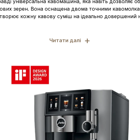
равді універсальна кавомашина, яка навіть дозволяє 
ових зерен. Вона оснащена двома точними кавомолкам
творює кожну кавову суміш на ідеально довершений н
+
Читати далі