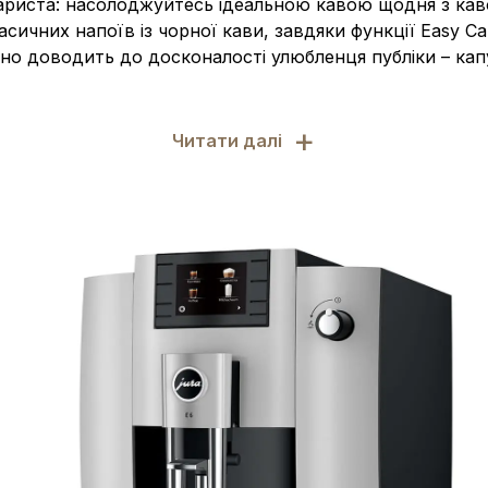
ариста: насолоджуйтесь ідеальною кавою щодня з кав
сичних напоїв із чорної кави, завдяки функції Easy C
ьно доводить до досконалості улюбленця публіки – кап
+
Читати далі