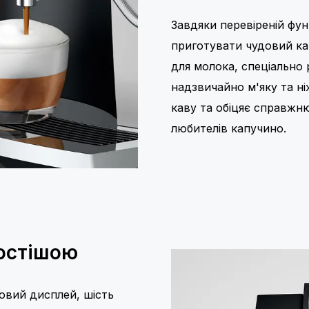
Завдяки перевіреній фун
приготувати чудовий к
для молока, спеціально 
надзвичайно м'яку та н
каву та обіцяє справжню
любителів капучино.
ростішою
овий дисплей, шість