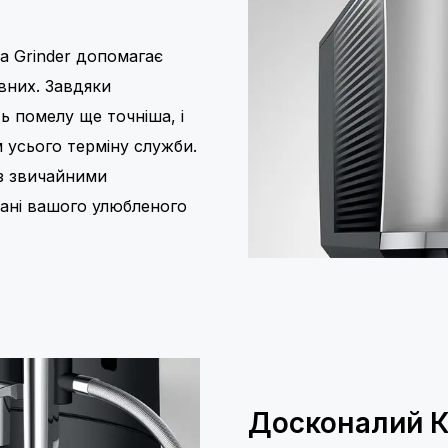
a Grinder допомагає
івних. Завдяки
ь помелу ще точніша, і
 усього терміну служби.
із звичайними
рані вашого улюбленого
Досконалий 