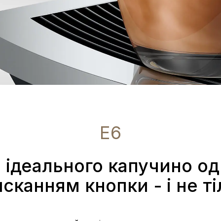
E6
 ідеального капучино о
сканням кнопки - і не т