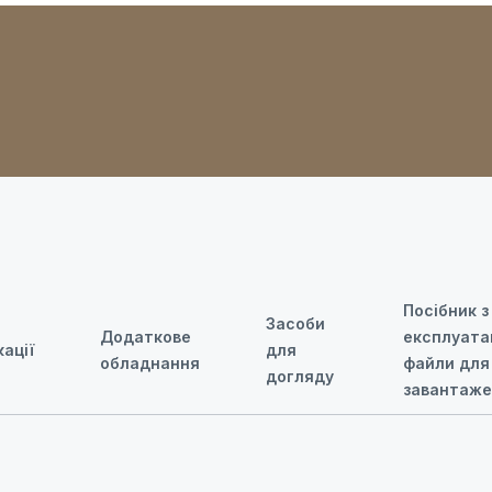
Посібник з
Засоби
Додаткове
експлуатац
ації
для
обладнання
файли для
догляду
завантаж