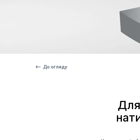
До огляду
Для
нати