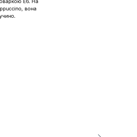
оваркою E6. На
appuccino, вона
учино.