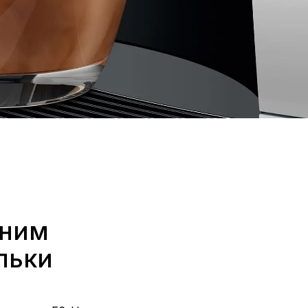
дним
ільки