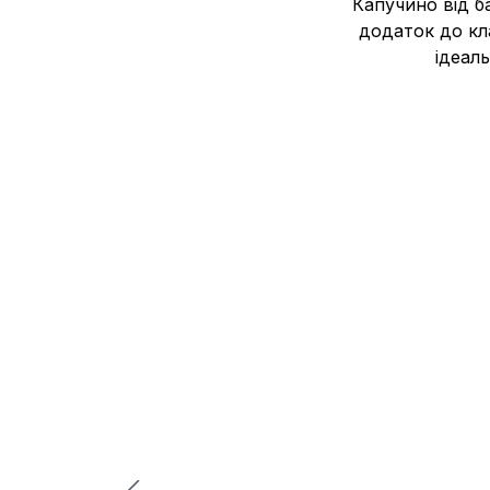
Капучино від б
додаток до кла
ідеал