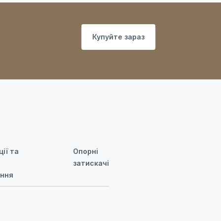
Купуйте зараз
ії та
Опорні
затискачі
ення