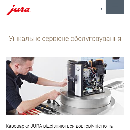
MENU
Перейти
до
Унікальне сервісне обслуговування
вмісту
Перейти
до
пошуку
Кавоварки JURA відрізняються довговічністю та