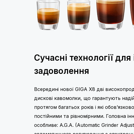
Сучасні технології для
задоволення
Всередині нової GIGA X8 дві високопрод
дискові кавомолки, що гарантують надій
протягом багатьох років і які обов’язков
постійними та рівномірними. Головна ін
особливе: A.G.A. (Automatic Grinder Adjus
автоматичного регулювання з електрон