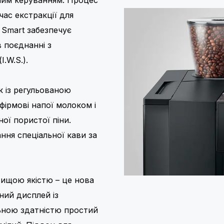
час екстракції для
 Smart забезпечує
в поєднанні з
.W.S.).
 із регульованою
фірмові напої молоком і
ої пористої піни.
ння спеціальної кави за
вищою якістю – це нова
ний дисплей із
ьною здатністю простий