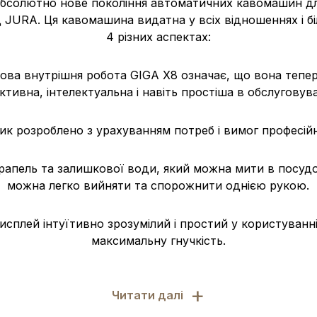
абсолютно нове покоління автоматичних кавомашин дл
 JURA. Ця кавомашина видатна у всіх відношеннях і б
4 різних аспектах:
ова внутрішня робота GIGA X8 означає, що вона тепер
ктивна, інтелектуальна і навіть простіша в обслуговува
ик розроблено з урахуванням потреб і вимог професій
крапель та залишкової води, який можна мити в посуд
можна легко вийняти та спорожнити однією рукою.
исплей інтуїтивно зрозумілий і простий у користуванн
максимальну гнучкість.
+
Читати далі