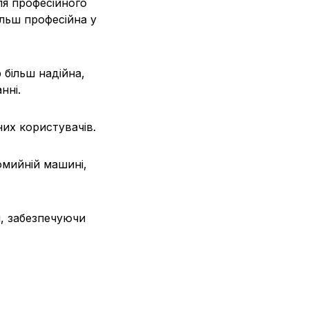
я професійного
ільш професійна у
 більш надійна,
нні.
них користувачів.
омийній машині,
і, забезпечуючи