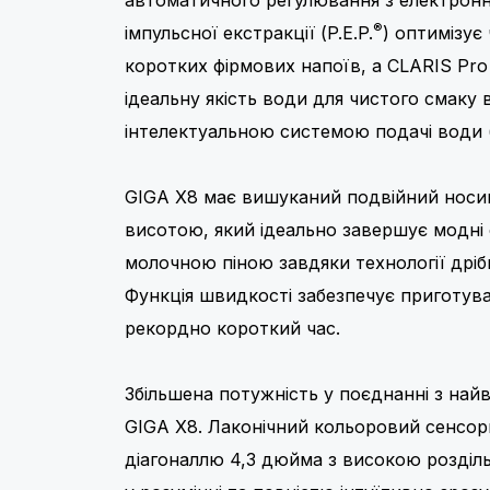
®
імпульсної екстракції (P.E.P.
) оптимізує 
коротких фірмових напоїв, а CLARIS Pro
ідеальну якість води для чистого смаку 
інтелектуальною системою подачі води (I
GIGA X8 має вишуканий подвійний носик
висотою, який ідеально завершує модні 
молочною піною завдяки технології дрібн
Функція швидкості забезпечує приготува
рекордно короткий час.
Збільшена потужність у поєднанні з най
GIGA X8. Лаконічний кольоровий сенсор
діагоналлю 4,3 дюйма з високою розділ