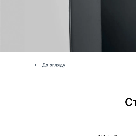
До огляду
С