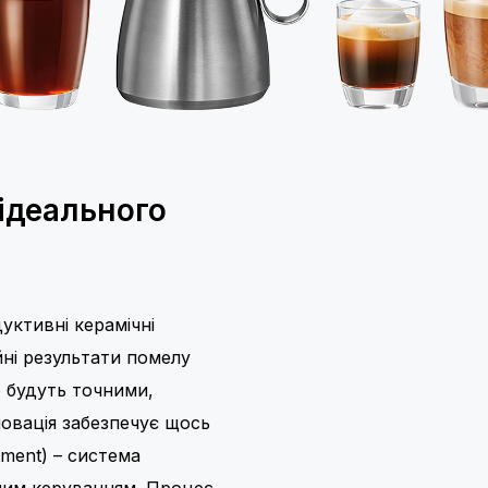
 ідеального
уктивні керамічні
ні результати помелу
о будуть точними,
новація забезпечує щось
tment) – система
ним керуванням. Процес