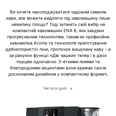
Ви хочете насолоджуватися чудовим смаком
кави, але можете виділити під кавомашину лише
невелику площу? Тоді зупиніть свій вибір на
компактній кавомашині ENA 8, яка завдяки
прогресивним технологіям, таким як професійна
кавомолка Aroma та технологія приготування
дрібнопористої піни, пропонує вишукану каву – а
за рахунок функції «Дві чашки» тепер і в двох
порціях одночасно. З чіткими лініями та
благородними акцентами вона вражає своїм
досконалим дизайном у компактному форматі.
+
Читати далі