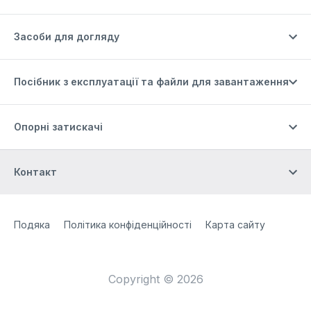
Засоби для догляду
Посібник з експлуатації та файли для завантаження
Опорні затискачі
Контакт
Site Web
[Website information]
Подяка
Політика конфіденційності
Карта сайту
Copyright © 2026