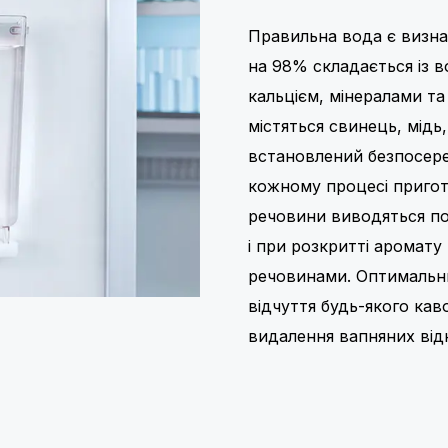
Правильна вода є визна
на 98% складається із в
кальцієм, мінералами та
містяться свинець, мідь,
встановлений безпосере
кожному процесі пригот
речовини виводяться по
і при розкритті аромат
речовинами. Оптимальни
відчуття будь-якого кав
видалення вапняних відк