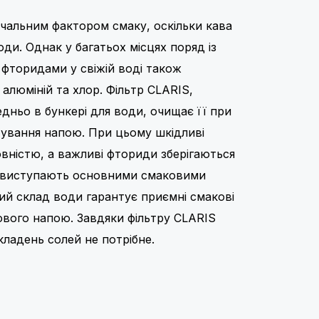
чальним фактором смаку, оскільки кава
оди. Однак у багатьох місцях поряд із
 фторидами у свіжій воді також
 алюміній та хлор. Фільтр CLARIS,
дньо в бункері для води, очищає її при
ування напою. При цьому шкідливі
вністю, а важливі фториди зберігаються
у виступають основними смаковими
й склад води гарантує приємні смакові
ового напою. Завдяки фільтру CLARIS
ладень солей не потрібне.