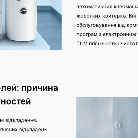
автоматичних кавомаши
жорстких критеріїв. Він
обслуговування від комп
програм з електронним 
TÜV гігієнічність і чис
олей: причина
вностей
і відкладення.
апняних відкладень