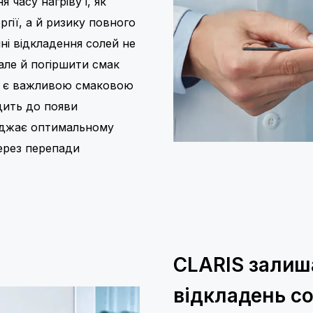
 часу нагріву і, як
гії, а й ризику повного
ні відкладення солей не
ле й погіршити смак
но є важливою смаковою
дить до появи
оджає оптимальному
ерез перепади
CLARIS залиш
відкладень с