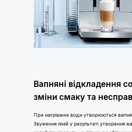
Вапняні відкладення с
зміни смаку та неспра
При нагріванні води утворюються вапнян
Звуження ліній у результаті утворення в