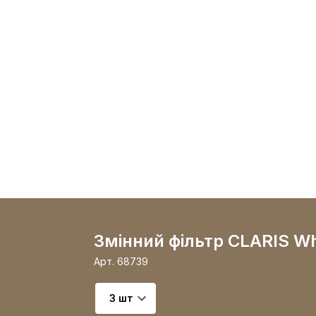
Змінний фільтр CLARIS Wh
Арт.
68739
Виберіть варіант