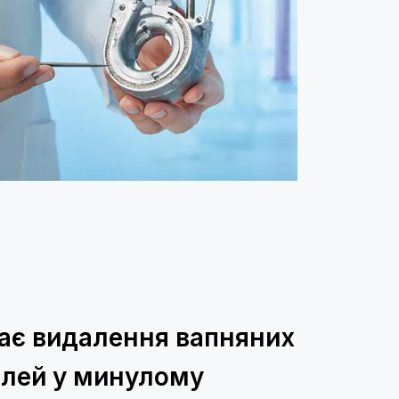
ає видалення вапняних
олей у минулому