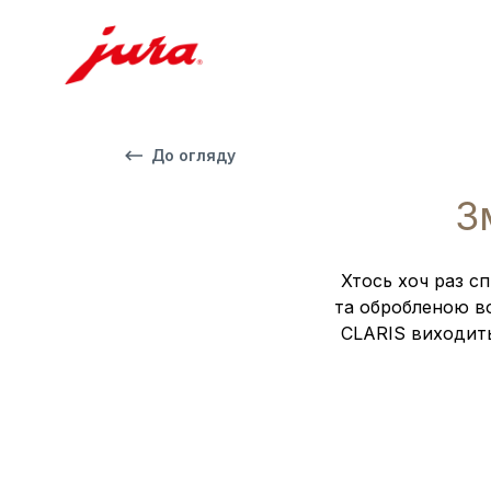
До огляду
З
Хтось хоч раз с
та обробленою во
CLARIS виходить