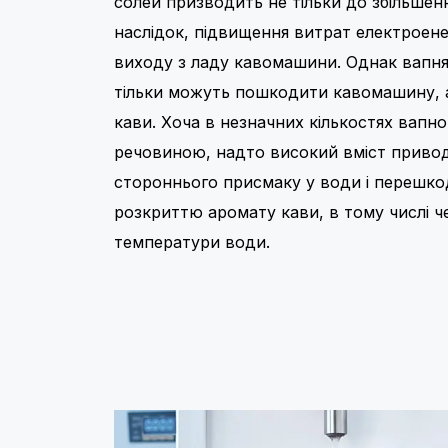
солей призводить не тільки до збільшення
наслідок, підвищення витрат електроенер
виходу з ладу кавомашини. Однак вапня
тільки можуть пошкодити кавомашину, а
кави. Хоча в незначних кількостях вап
речовиною, надто високий вміст приво
стороннього присмаку у води і перешк
розкриттю аромату кави, в тому числі ч
температури води.