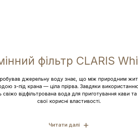
мінний фільтр CLARIS Whi
пробував джерельну воду знає, що між природним жи
дою з-під крана — ціла прірва. Завдяки використанню
 свіжо відфільтрована вода для приготування кави та 
свої корисні властивості.
+
Читати далі