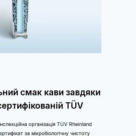
ьний смак кави завдяки
, сертифікованій TÜV
спекційна організація TÜV Rheinland
ртифікат за мікробіологічну чистоту