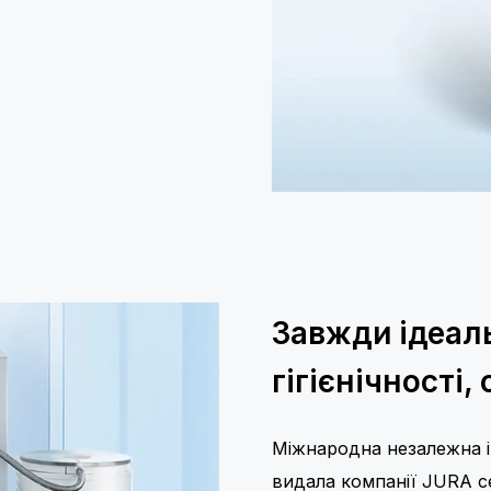
Завжди ідеал
гігієнічності
Міжнародна незалежна ін
видала компанії JURA се