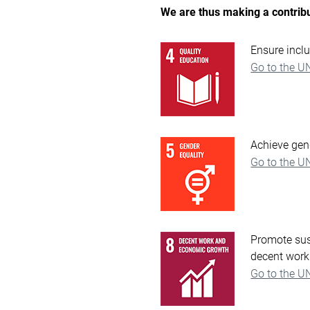
We are thus making a contribu
Ensure inclu
Go to the U
Achieve gen
Go to the U
Promote sus
decent work 
Go to the U