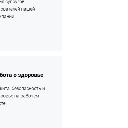
нд супругов-
нователей нашей
мпании.
ее
бота о здоровье
щита, безопасность и
оровье на рабочем
те.