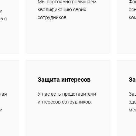
Мы постоянно повышаем
Фо
квалификацию своих
ос
и
сотрудников.
ко
в с
подробнее
подробн
Защита интересов
За
чая
У нас есть представители
За
интересов сотрудников.
зд
и
мес