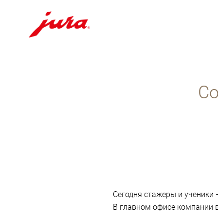
Перейти
к
содержанию
Со
Перейти
к
поиску
Сегодня стажеры и ученики 
В главном офисе компании 