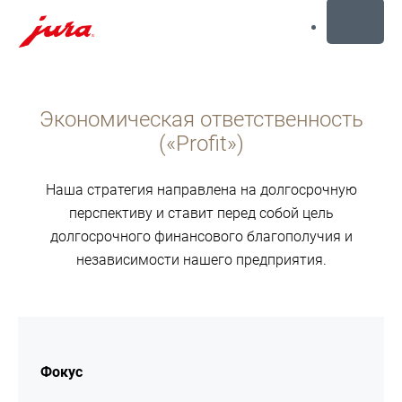
MENU
Перейти
к
Экономическая ответственность
содержанию
Перейти
(«Profit»)
к
поиску
Наша стратегия направлена на долгосрочную
перспективу и ставит перед собой цель
долгосрочного финансового благополучия и
независимости нашего предприятия.
подробнее
Фокус