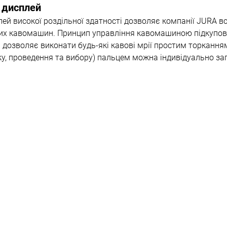
 дисплей
ей високої роздільної здатності дозволяє компанії JURA в
них кавомашин. Принцип управління кавомашиною підкупов
 дозволяє виконати будь-які кавові мрії простим торканн
ку, проведення та вибору) пальцем можна індивідуально з