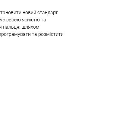
становити новий стандарт
ує своєю ясністю та
ям пальця: шляхом
апрограмувати та розмістити