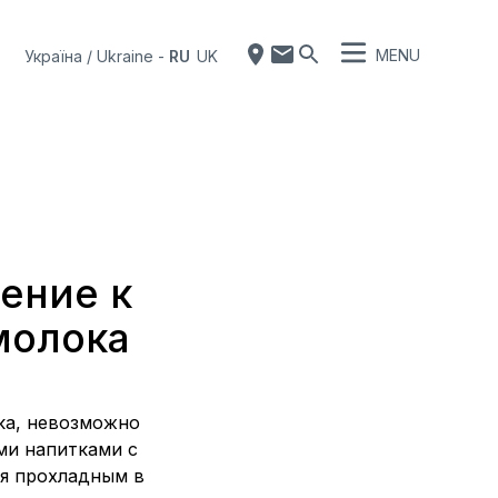
MENU
Україна / Ukraine
-
RU
UK
ение к
молока
ка, невозможно
ми напитками с
ся прохладным в