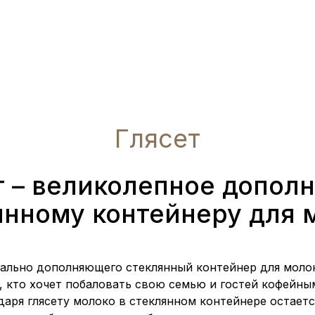
Глясет
т – великолепное дополн
янному контейнеру для 
деально дополняющего стеклянный контейнер для моло
м, кто хочет побаловать свою семью и гостей кофейны
даря глясету молоко в стеклянном контейнере остает