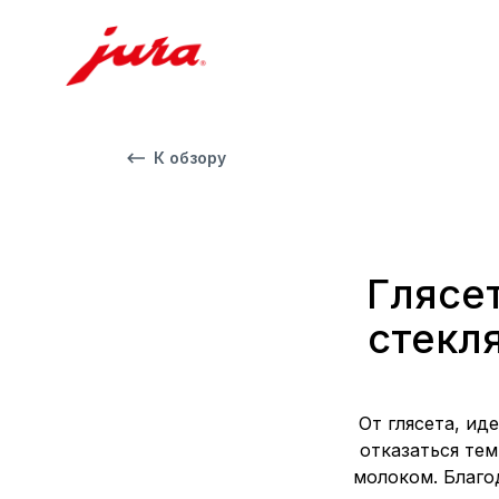
К обзору
Глясе
стекл
От глясета, и
отказаться те
молоком. Благо