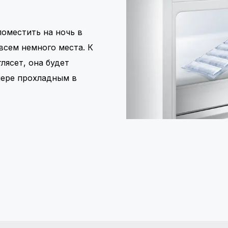
местить на ночь в
всем немного места. К
лясет, она будет
нере прохладным в