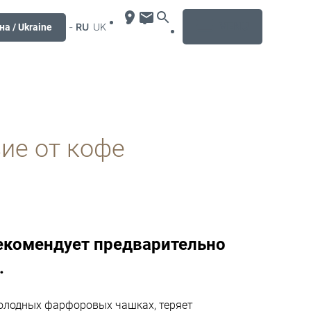
MENU
-
RU
UK
на / Ukraine
ие от кофе
екомендует предварительно
.
холодных фарфоровых чашках, теряет