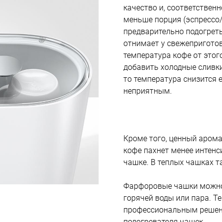
качество и, соответственн
меньше порция (эспрессо/
предварительно подогрет
отнимает у свежеприготовл
температура кофе от этог
добавить холодные сливки
то температура снизится е
неприятным.
Кроме того, ценный арома
кофе пахнет менее интенс
чашке. В теплых чашках т
Фарфоровые чашки можно
горячей воды или пара. 
профессиональным решен
подогревателя чашек.